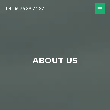
Aller
Tel: 06 76 89 71 37
au
MAI
contenu
MEN
ABOUT US